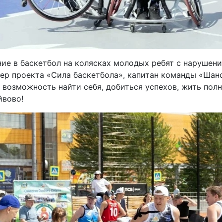
ние в баскетбол на колясках молодых ребят с нарушен
ер проекта «Сила баскетбола», капитан команды «Ша
и возможность найти себя, добиться успехов, жить по
йвово!