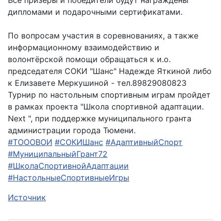
Все призёры и победители будут награждены
дипломами и подарочными сертификатами.
По вопросам участия в соревнованиях, а также
информационному взаимодействию и
волонтёрской помощи обращаться к и.о.
председателя СОКИ "Шанс" Надежде Яткиной либо
к Елизавете Меркушиной - тел.89829080823
Турнир по настольным спортивным играм пройдет
в рамках проекта "Школа спортивной адаптации.
Next ", при поддержке муниципального гранта
администрации города Тюмени.
#ТОООВОИ
#СОКИШанс
#АдаптивныйСпорт
#МуниципальныйГрант72
#ШколаСпортивнойАдаптации
#НастольныеСпортивныеИгры
Источник