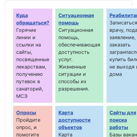
Куда
Ситуационная
Реабилита
обращаться?
помощь
Записаться
Горячие
Ситуационная
врачу, под
линии и
помощь,
заявление,
ссылки на
обеспечивающая
заказать
сайты,
доступность
загранпасп
посвященные
услуг.
купить бил
лекарствам,
Жизненные
не выходя 
получению
ситуации и
дома
путевок в
способы их
санаторий,
разрешения.
МСЭ
Опросы
Карта
Сайты для
Пройдите
доступности
поиска
опрос, и
объектов
работы
помогите
Карта
Базы вака