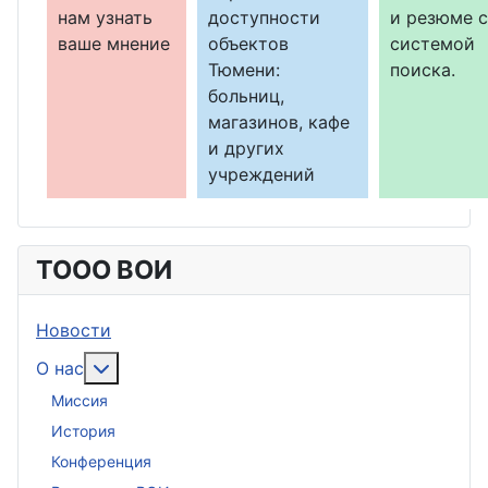
нам узнать
доступности
и резюме с
ваше мнение
объектов
системой
Тюмени:
поиска.
больниц,
магазинов, кафе
и других
учреждений
ТООО ВОИ
Новости
Подробнее: О нас
О нас
Миссия
История
Конференция