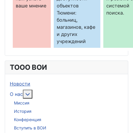
ваше мнение
объектов
системой
Тюмени:
поиска.
больниц,
магазинов, кафе
и других
учреждений
ТООО ВОИ
Новости
Подробнее: О нас
О нас
Миссия
История
Конференция
Вступить в ВОИ