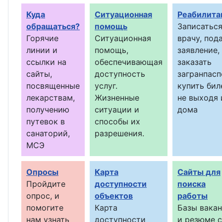
Куда
Ситуационная
Реабилита
обращаться?
помощь
Записаться
Горячие
Ситуационная
врачу, под
линии и
помощь,
заявление,
ссылки на
обеспечивающая
заказать
сайты,
доступность
загранпасп
посвященные
услуг.
купить бил
лекарствам,
Жизненные
не выходя 
получению
ситуации и
дома
путевок в
способы их
санаторий,
разрешения.
МСЭ
Опросы
Карта
Сайты для
Пройдите
доступности
поиска
опрос, и
объектов
работы
помогите
Карта
Базы вака
нам узнать
доступности
и резюме с